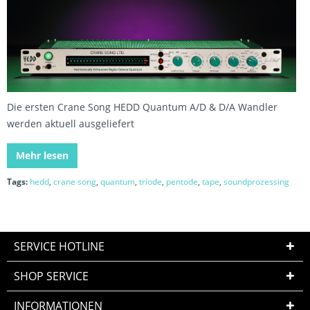
Die ersten Crane Song HEDD Quantum A/D & D/A Wandler
werden aktuell ausgeliefert
Mehr lesen
Tags:
hedd
,
crane song
,
quantum
,
triode
,
pentode
,
tape
,
soundprozessing
SERVICE HOTLINE
SHOP SERVICE
INFORMATIONEN