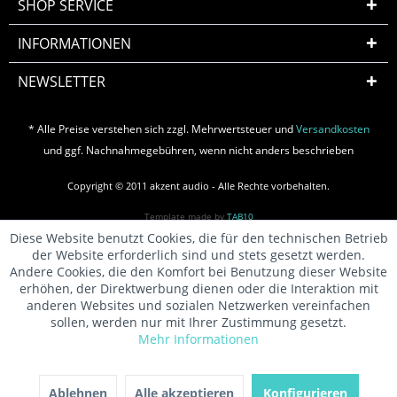
SHOP SERVICE
INFORMATIONEN
NEWSLETTER
* Alle Preise verstehen sich zzgl. Mehrwertsteuer und
Versandkosten
und ggf. Nachnahmegebühren, wenn nicht anders beschrieben
Copyright © 2011 akzent audio - Alle Rechte vorbehalten.
Template made by
TAB10
Diese Website benutzt Cookies, die für den technischen Betrieb
der Website erforderlich sind und stets gesetzt werden.
Andere Cookies, die den Komfort bei Benutzung dieser Website
erhöhen, der Direktwerbung dienen oder die Interaktion mit
anderen Websites und sozialen Netzwerken vereinfachen
sollen, werden nur mit Ihrer Zustimmung gesetzt.
Mehr Informationen
Ablehnen
Alle akzeptieren
Konfigurieren