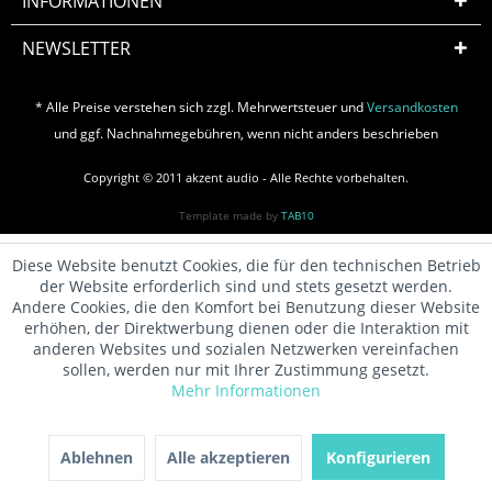
INFORMATIONEN
NEWSLETTER
* Alle Preise verstehen sich zzgl. Mehrwertsteuer und
Versandkosten
und ggf. Nachnahmegebühren, wenn nicht anders beschrieben
Copyright © 2011 akzent audio - Alle Rechte vorbehalten.
Template made by
TAB10
Diese Website benutzt Cookies, die für den technischen Betrieb
der Website erforderlich sind und stets gesetzt werden.
Andere Cookies, die den Komfort bei Benutzung dieser Website
erhöhen, der Direktwerbung dienen oder die Interaktion mit
anderen Websites und sozialen Netzwerken vereinfachen
sollen, werden nur mit Ihrer Zustimmung gesetzt.
Mehr Informationen
Ablehnen
Alle akzeptieren
Konfigurieren