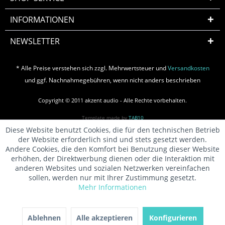
INFORMATIONEN
NEWSLETTER
* Alle Preise verstehen sich zzgl. Mehrwertsteuer und
Versandkosten
und ggf. Nachnahmegebühren, wenn nicht anders beschrieben
Copyright © 2011 akzent audio - Alle Rechte vorbehalten.
Template made by
TAB10
Diese Website benutzt Cookies, die für den technischen Betrieb
der Website erforderlich sind und stets gesetzt werden.
Andere Cookies, die den Komfort bei Benutzung dieser Website
erhöhen, der Direktwerbung dienen oder die Interaktion mit
anderen Websites und sozialen Netzwerken vereinfachen
sollen, werden nur mit Ihrer Zustimmung gesetzt.
Mehr Informationen
Ablehnen
Alle akzeptieren
Konfigurieren