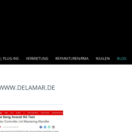
| PLUG-INS
VERMIETUNG
REPARATUREN/RMA
%SALE%
BLOG
F WWW.DELAMAR.DE