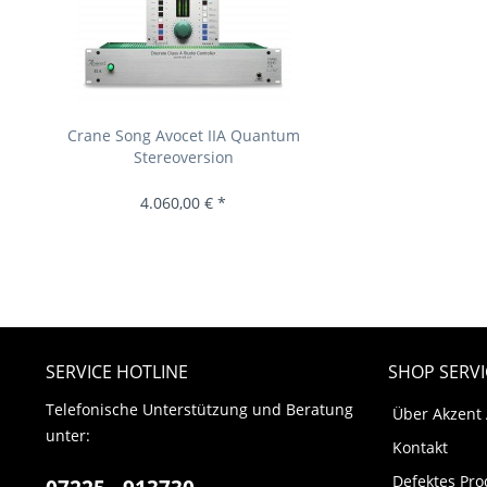
Crane Song Avocet IIA Quantum
Stereoversion
4.060,00 € *
SERVICE HOTLINE
SHOP SERVI
Telefonische Unterstützung und Beratung
Über Akzent
unter:
Kontakt
Defektes Pro