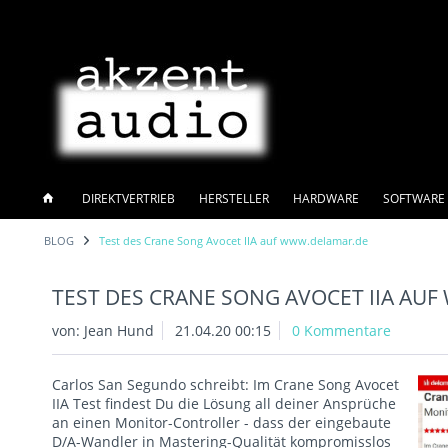
DIREKTVERTRIEB
HERSTELLER
HARDWARE
SOFTWARE 
BLOG
Test des Crane Song Avocet IIA auf www.delamar.de
TEST DES CRANE SONG AVOCET IIA AU
von:
Jean Hund
21.04.20 00:15
0 Kommentare
Carlos San Segundo schreibt: Im Crane Song Avocet
IIA Test findest Du die Lösung all deiner Ansprüche
an einen Monitor-Controller - dass der eingebaute
D/A-Wandler in Mastering-Qualität kompromisslos