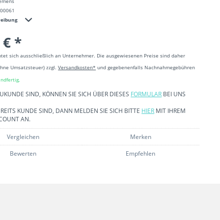
iemens
000061
reibung
 € *
htet sich ausschließlich an Unternehmer. Die ausgewiesenen Preise sind daher
ohne Umsatzsteuer) zzgl.
Versandkosten*
und gegebenenfalls Nachnahmegebühren
ndfertig,
EUKUNDE SIND, KÖNNEN SIE SICH ÜBER DIESES
FORMULAR
BEI UNS
REITS KUNDE SIND, DANN MELDEN SIE SICH BITTE
HIER
MIT IHREM
COUNT AN.
Vergleichen
Merken
Bewerten
Empfehlen