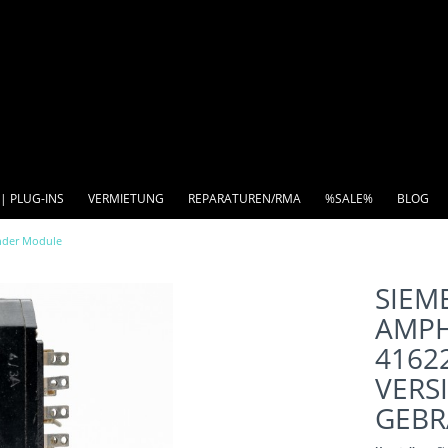
| PLUG-INS
VERMIETUNG
REPARATUREN/RMA
%SALE%
BLOG
nder Module
SIEM
AMPH
41622
VERS
GEBR