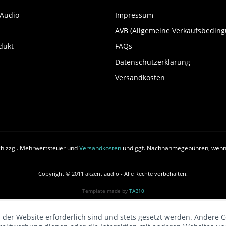
 Audio
Impressum
AVB (Allgemeine Verkaufsbedin
dukt
FAQs
Datenschutzerklärung
Versandkosten
ich zzgl. Mehrwertsteuer und
Versandkosten
und ggf. Nachnahmegebühren, wenn 
Copyright © 2011 akzent audio - Alle Rechte vorbehalten.
Template made by
TAB10
 der Website erforderlich sind und stets gesetzt werden. Andere C