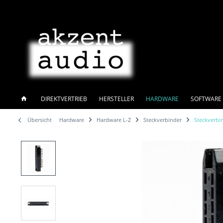
DIREKTVERTRIEB
HERSTELLER
HARDWARE
SOFTWARE 
Übersicht
Hardware
Hardware L-Z
Steckverbinder
Steckverbi