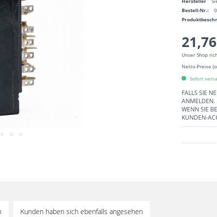
Hersteller
S
Bestell-Nr.:
Produktbesch
21,76
Unser Shop ric
Netto-Preise (
Sofort versa
FALLS SIE N
ANMELDEN.
WENN SIE BE
KUNDEN-AC
h
Kunden haben sich ebenfalls angesehen