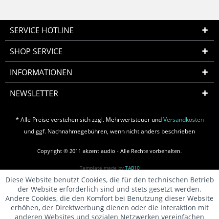
SERVICE HOTLINE
SHOP SERVICE
INFORMATIONEN
NEWSLETTER
* Alle Preise verstehen sich zzgl. Mehrwertsteuer und
Versandkosten
und ggf. Nachnahmegebühren, wenn nicht anders beschrieben
Copyright © 2011 akzent audio - Alle Rechte vorbehalten.
Template made by
TAB10
Diese Website benutzt Cookies, die für den technischen Betrieb
der Website erforderlich sind und stets gesetzt werden.
Andere Cookies, die den Komfort bei Benutzung dieser Website
erhöhen, der Direktwerbung dienen oder die Interaktion mit
anderen Websites und sozialen Netzwerken vereinfachen