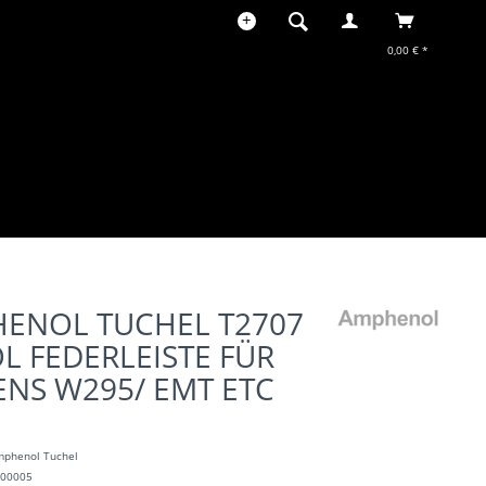
0,00 € *
ENOL TUCHEL T2707
OL FEDERLEISTE FÜR
ENS W295/ EMT ETC
mphenol Tuchel
100005