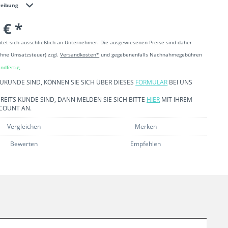
reibung
 € *
htet sich ausschließlich an Unternehmer. Die ausgewiesenen Preise sind daher
ohne Umsatzsteuer) zzgl.
Versandkosten*
und gegebenenfalls Nachnahmegebühren
ndfertig,
EUKUNDE SIND, KÖNNEN SIE SICH ÜBER DIESES
FORMULAR
BEI UNS
REITS KUNDE SIND, DANN MELDEN SIE SICH BITTE
HIER
MIT IHREM
COUNT AN.
Vergleichen
Merken
Bewerten
Empfehlen