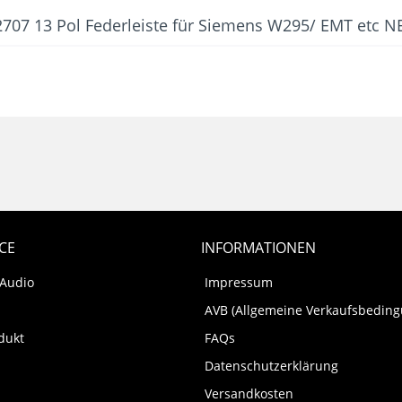
707 13 Pol Federleiste für Siemens W295/ EMT etc N
CE
INFORMATIONEN
 Audio
Impressum
AVB (Allgemeine Verkaufsbedin
dukt
FAQs
Datenschutzerklärung
Versandkosten