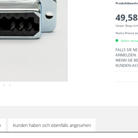
Produktbesch
49,58
Unser Shop ric
Netto-Preise (
Sofort versa
FALLS SIE N
ANMELDEN.
WENN SIE BE
KUNDEN-AC
h
Kunden haben sich ebenfalls angesehen