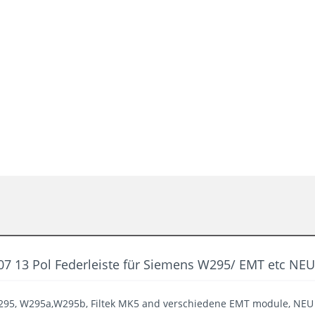
7 13 Pol Federleiste für Siemens W295/ EMT etc NEU
W295, W295a,W295b, Filtek MK5 and verschiedene EMT module, NEU