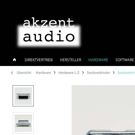
DIREKTVERTRIEB
HERSTELLER
HARDWARE
SOFTWARE 
Übersicht
Hardware
Hardware L-Z
Steckverbinder
Steckverbi