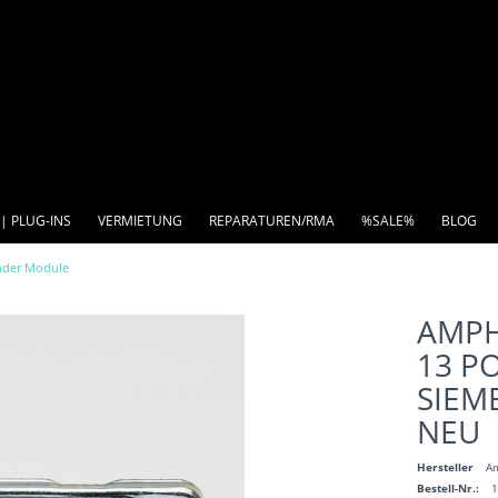
| PLUG-INS
VERMIETUNG
REPARATUREN/RMA
%SALE%
BLOG
nder Module
AMPH
13 P
SIEM
NEU
Hersteller
A
Bestell-Nr.: