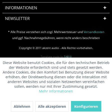
INFORMATIONEN
NEWSLETTER
* Alle Preise verstehen sich zzgl. Mehrwertsteuer und
Versandkosten
und ggf. Nachnahmegebühren, wenn nicht anders beschrieben
Copyright © 2011 akzent audio - Alle Rechte vorbehalten.
Template made by
TAB10
Diese Website benutzt Cookies, die für den technischen Betrieb
der Website erforderlich sind und stets gesetzt werden.
Andere Cookies, die den Komfort bei Benutzung dieser Website
erhöhen, der Direktwerbung dienen oder die Interaktion mit
anderen Websites und sozialen Netzwerken vereinfachen
sollen, werden nur mit Ihrer Zustimmung gesetzt.
Mehr Informationen
Ablehnen
Alle akzeptieren
Konfigurieren