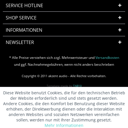
SERVICE HOTLINE
SHOP SERVICE
INFORMATIONEN
NEWSLETTER
* Alle Preise verstehen sich zzgl. Mehrwertsteuer und
Versandkosten
und ggf. Nachnahmegebühren, wenn nicht anders beschrieben
Copyright © 2011 akzent audio - Alle Rechte vorbehalten.
Template made by
TAB10
Diese Website benutzt Cookies, die für den technischen Betrieb
der Website erforderlich sind und stets gesetzt werden.
Andere Cookies, die den Komfort bei Benutzung dieser Website
erhöhen, der Direktwerbung dienen oder die Interaktion mit
anderen Websites und sozialen Netzwerken vereinfachen
sollen, werden nur mit Ihrer Zustimmung gesetzt.
Mehr Informationen