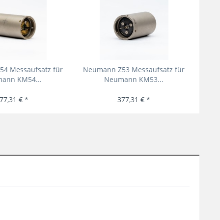
4 Messaufsatz für
Neumann Z53 Messaufsatz für
L
ann KM54...
Neumann KM53...
77,31 € *
377,31 € *