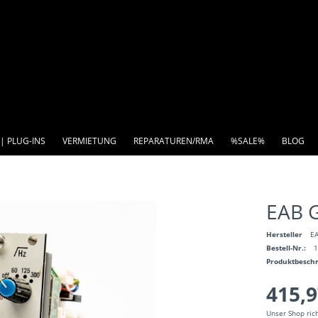
| PLUG-INS
VERMIETUNG
REPARATUREN/RMA
%SALE%
BLOG
EAB 
Hersteller
EA
Bestell-Nr.:
Produktbesch
415,9
Unser Shop ric