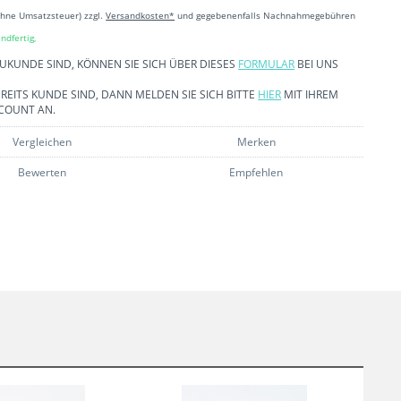
ohne Umsatzsteuer) zzgl.
Versandkosten*
und gegebenenfalls Nachnahmegebühren
ndfertig,
EUKUNDE SIND, KÖNNEN SIE SICH ÜBER DIESES
FORMULAR
BEI UNS
REITS KUNDE SIND, DANN MELDEN SIE SICH BITTE
HIER
MIT IHREM
COUNT AN.
Vergleichen
Merken
Bewerten
Empfehlen