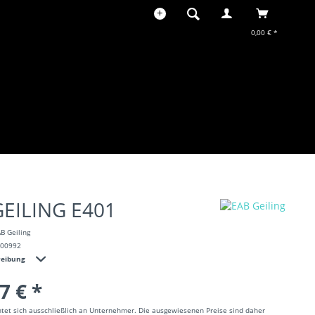
0,00 € *
GEILING E401
B Geiling
100992
reibung
7 € *
htet sich ausschließlich an Unternehmer. Die ausgewiesenen Preise sind daher