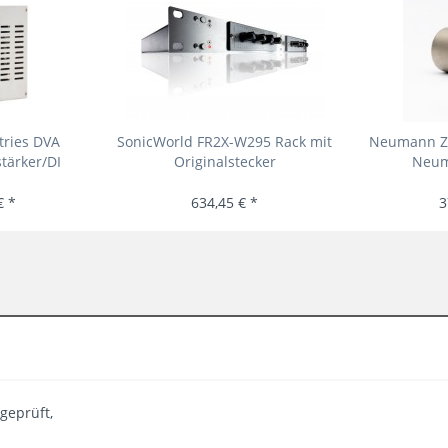
tries DVA
SonicWorld FR2X-W295 Rack mit
Neumann Z5
tärker/DI
Originalstecker
Neum
€ *
634,45 € *
3
geprüft,