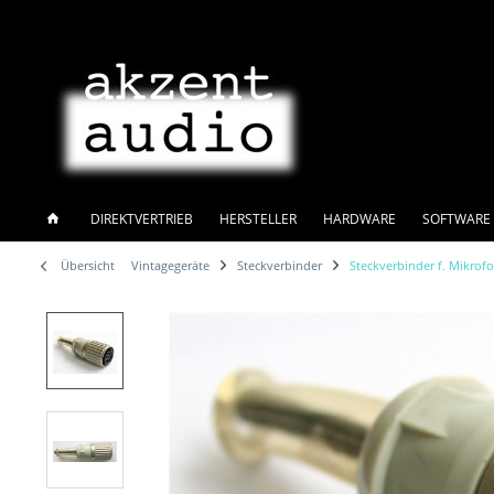
DIREKTVERTRIEB
HERSTELLER
HARDWARE
SOFTWARE 
Übersicht
Vintagegeräte
Steckverbinder
Steckverbinder f. Mikrof