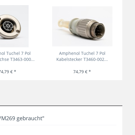
l Tuchel 7 Pol
Amphenol Tuchel 7 Pol
Amphe
hse T3463-000...
Kabelstecker T3460-002...
74,79 € *
74,79 € *
/M269 gebraucht"