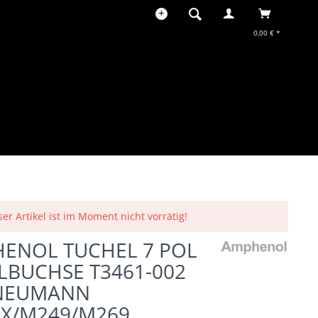
0,00 € *
ser Artikel ist im Moment nicht vorrätig!
ENOL TUCHEL 7 POL
LBUCHSE T3461-002
NEUMANN
X/M249/M269