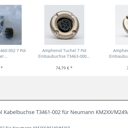
460-002 7 Pol
Amphenol Tuchel 7 Pol
Ampheno
r...
Einbaubuchse T3463-000...
Einbaubuc
 *
74,79 € *
Pol Kabelbuchse T3461-002 für Neumann KM2XX/M249
-002 für Neumann KM2XX/M249/M269