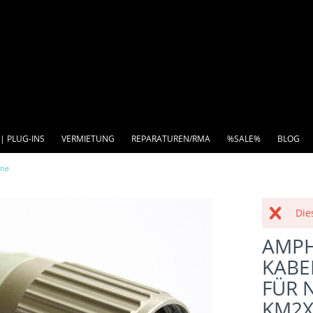
| PLUG-INS
VERMIETUNG
REPARATUREN/RMA
%SALE%
BLOG
one
Die
AMPH
KABE
FÜR 
KM2X