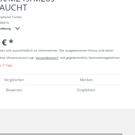
AUCHT
mphenol Tuchel
100016
reibung
 € *
htet sich ausschließlich an Unternehmer. Die ausgewiesenen Preise sind daher
ohne Umsatzsteuer) zzgl.
Versandkosten*
und gegebenenfalls Nachnahmegebühren
a. 5 Tage
Vergleichen
Merken
Bewerten
Empfehlen