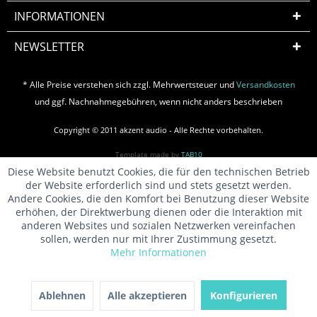
INFORMATIONEN
NEWSLETTER
* Alle Preise verstehen sich zzgl. Mehrwertsteuer und
Versandkosten
und ggf. Nachnahmegebühren, wenn nicht anders beschrieben
Copyright © 2011 akzent audio - Alle Rechte vorbehalten.
Template made by
TAB10
Diese Website benutzt Cookies, die für den technischen Betrieb
der Website erforderlich sind und stets gesetzt werden.
Andere Cookies, die den Komfort bei Benutzung dieser Website
erhöhen, der Direktwerbung dienen oder die Interaktion mit
anderen Websites und sozialen Netzwerken vereinfachen
sollen, werden nur mit Ihrer Zustimmung gesetzt.
Mehr Informationen
Ablehnen
Alle akzeptieren
Konfigurieren