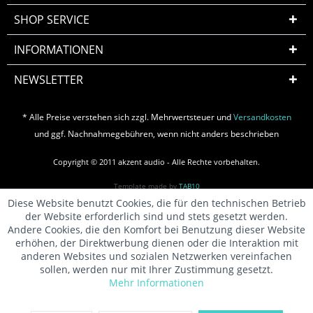
SHOP SERVICE
INFORMATIONEN
NEWSLETTER
* Alle Preise verstehen sich zzgl. Mehrwertsteuer und
Versandkosten
und ggf. Nachnahmegebühren, wenn nicht anders beschrieben
Copyright © 2011 akzent audio - Alle Rechte vorbehalten.
Template made by
TAB10
Diese Website benutzt Cookies, die für den technischen Betrieb
der Website erforderlich sind und stets gesetzt werden.
Andere Cookies, die den Komfort bei Benutzung dieser Website
erhöhen, der Direktwerbung dienen oder die Interaktion mit
anderen Websites und sozialen Netzwerken vereinfachen
sollen, werden nur mit Ihrer Zustimmung gesetzt.
Mehr Informationen