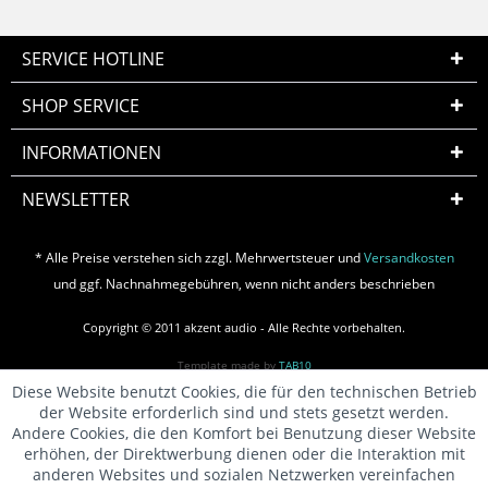
SERVICE HOTLINE
SHOP SERVICE
INFORMATIONEN
NEWSLETTER
* Alle Preise verstehen sich zzgl. Mehrwertsteuer und
Versandkosten
und ggf. Nachnahmegebühren, wenn nicht anders beschrieben
Copyright © 2011 akzent audio - Alle Rechte vorbehalten.
Template made by
TAB10
Diese Website benutzt Cookies, die für den technischen Betrieb
der Website erforderlich sind und stets gesetzt werden.
Andere Cookies, die den Komfort bei Benutzung dieser Website
erhöhen, der Direktwerbung dienen oder die Interaktion mit
anderen Websites und sozialen Netzwerken vereinfachen