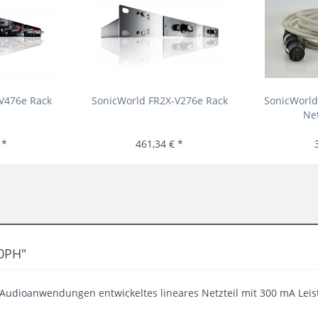
V476e Rack
SonicWorld FR2X-V276e Rack
SonicWorld
Net
 *
461,34 € *
0PH"
 Audioanwendungen entwickeltes lineares Netzteil mit 300 mA Leis