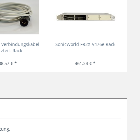
 Verbindungskabel
SonicWorld FR2X-V476e Rack
zteil- Rack
An
38,57 € *
461,34 € *
tung.