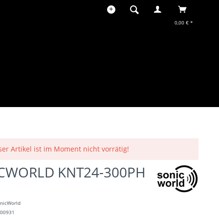
0,00 € *
ser Artikel ist im Moment nicht vorrätig!
CWORLD KNT24-300PH
nicWorld
100931