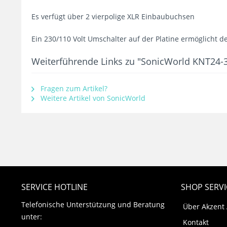
Es verfügt über 2 vierpolige XLR Einbaubuchsen
Ein 230/110 Volt Umschalter auf der Platine ermöglicht d
Weiterführende Links zu "SonicWorld KNT24-
Fragen zum Artikel?
Weitere Artikel von SonicWorld
SERVICE HOTLINE
SHOP SERVI
Telefonische Unterstützung und Beratung
Über Akzent
unter:
Kontakt