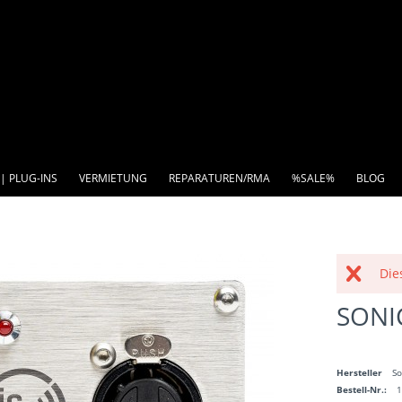
| PLUG-INS
VERMIETUNG
REPARATUREN/RMA
%SALE%
BLOG
Die
SONI
Hersteller
So
Bestell-Nr.: