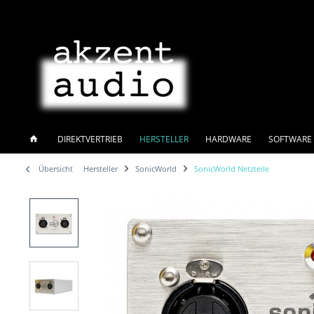
DIREKTVERTRIEB
HERSTELLER
HARDWARE
SOFTWARE 
Übersicht
Hersteller
SonicWorld
SonicWorld Netzteile