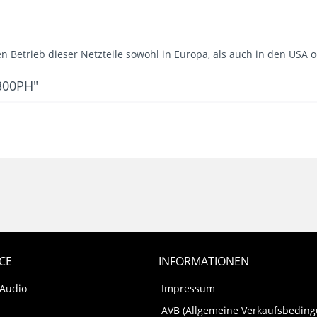
en Betrieb dieser Netzteile sowohl in Europa, als auch in den USA 
300PH"
CE
INFORMATIONEN
 Audio
Impressum
AVB (Allgemeine Verkaufsbedin