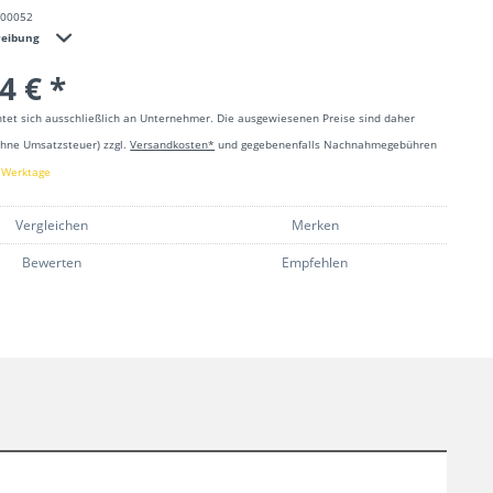
000052
reibung
4 € *
htet sich ausschließlich an Unternehmer. Die ausgewiesenen Preise sind daher
ohne Umsatzsteuer) zzgl.
Versandkosten*
und gegebenenfalls Nachnahmegebühren
8 Werktage
Vergleichen
Merken
Bewerten
Empfehlen