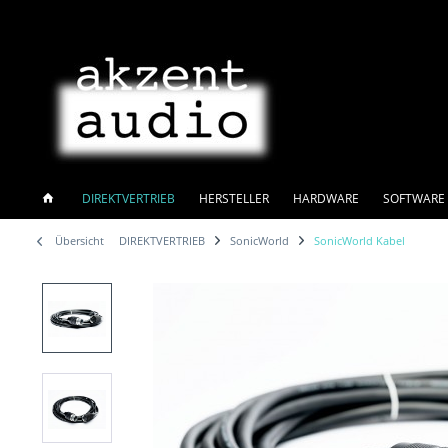
DIREKTVERTRIEB
HERSTELLER
HARDWARE
SOFTWARE 
Übersicht
DIREKTVERTRIEB
SonicWorld
SonicWorld Kabel