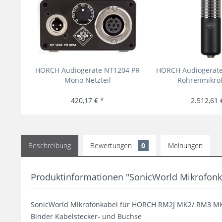
HORCH Audiogeräte NT1204 PR
HORCH Audiogeräte
Mono Netzteil
Röhrenmikrof
420,17 € *
2.512,61 
Beschreibung
Bewertungen
0
Meinungen
Produktinformationen "SonicWorld Mikrofon
SonicWorld Mikrofonkabel für HORCH RM2J MK2/ RM3 M
Binder Kabelstecker- und Buchse