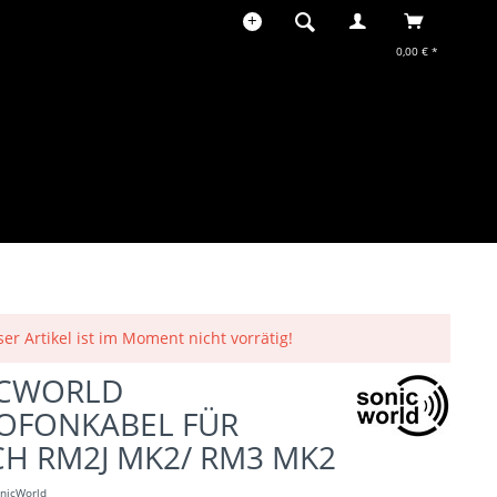
0,00 € *
ser Artikel ist im Moment nicht vorrätig!
ICWORLD
OFONKABEL FÜR
H RM2J MK2/ RM3 MK2
nicWorld