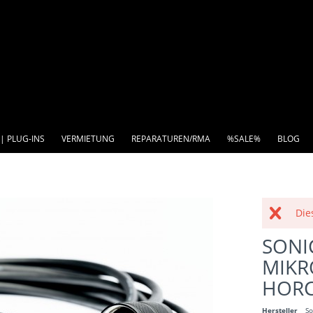
| PLUG-INS
VERMIETUNG
REPARATUREN/RMA
%SALE%
BLOG
Die
SON
MIKR
HORC
Hersteller
So