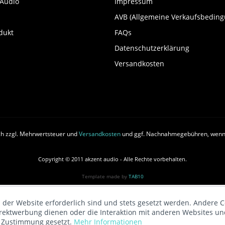
 Audio
Impressum
AVB (Allgemeine Verkaufsbedin
dukt
FAQs
Datenschutzerklärung
Versandkosten
ich zzgl. Mehrwertsteuer und
Versandkosten
und ggf. Nachnahmegebühren, wenn 
Copyright © 2011 akzent audio - Alle Rechte vorbehalten.
Template made by
TAB10
 der Website erforderlich sind und stets gesetzt werden. Andere C
irektwerbung dienen oder die Interaktion mit anderen Websites un
r Zustimmung gesetzt.
Mehr Informationen