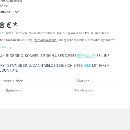
rch Audiogeräte
000054
reibung
8 € *
htet sich ausschließlich an Unternehmer. Die ausgewiesenen Preise sind daher
ohne Umsatzsteuer) zzgl.
Versandkosten*
und gegebenenfalls Nachnahmegebühren
ndfertig,
EUKUNDE SIND, KÖNNEN SIE SICH ÜBER DIESES
FORMULAR
BEI UNS
REITS KUNDE SIND, DANN MELDEN SIE SICH BITTE
HIER
MIT IHREM
COUNT AN.
Vergleichen
Merken
Bewerten
Empfehlen