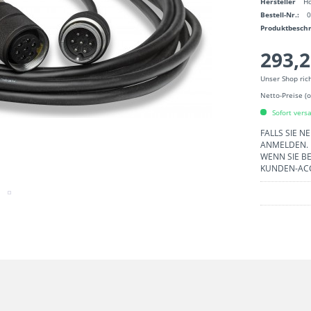
Hersteller
Ho
Bestell-Nr.:
Produktbesch
293,2
Unser Shop ric
Netto-Preise (
Sofort versa
FALLS SIE N
ANMELDEN.
WENN SIE BE
KUNDEN-AC