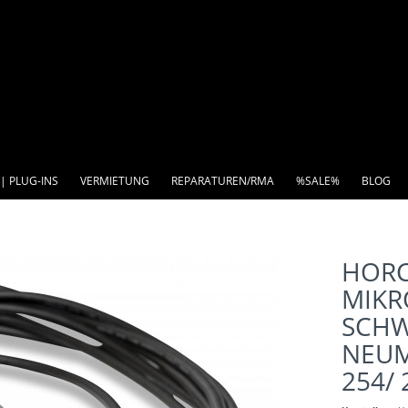
| PLUG-INS
VERMIETUNG
REPARATUREN/RMA
%SALE%
BLOG
HORC
MIKR
SCHW
NEUM
254/