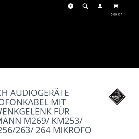
0,00 € *
H AUDIOGERÄTE
OFONKABEL MIT
ENKGELENK FÜR
ANN M269/ KM253/
 256/263/ 264 MIKROFO