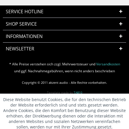
SERVICE HOTLINE
SHOP SERVICE
INFORMATIONEN
NEWSLETTER
* Alle Preise verstehen sich zzgl. Mehrwertsteuer und
Versandkosten
und ggf. Nachnahmegebühren, wenn nicht anders beschrieben
Copyright © 2011 akzent audio - Alle Rechte vorbehalten.
Template made by
TAB10
Diese Website benutzt Cookies, die für den technischen Betrieb
der Website erforderlich sind und stets gesetzt werden.
Andere Cookies, die den Komfort bei Benutzung dieser Website
erhöhen, der Direktwerbung dienen oder die Interaktion mit
anderen Websites und sozialen Netzwerken vereinfachen
sollen, werden nur mit Ihrer Zustimmung gesetzt.