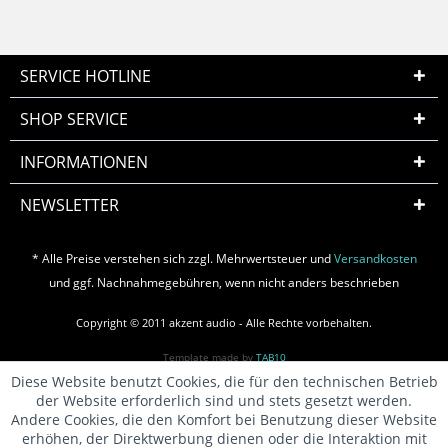
SERVICE HOTLINE
SHOP SERVICE
INFORMATIONEN
NEWSLETTER
* Alle Preise verstehen sich zzgl. Mehrwertsteuer und
Versandkosten
und ggf. Nachnahmegebühren, wenn nicht anders beschrieben
Copyright © 2011 akzent audio - Alle Rechte vorbehalten.
Template made by
TAB10
Diese Website benutzt Cookies, die für den technischen Betrieb
der Website erforderlich sind und stets gesetzt werden.
Andere Cookies, die den Komfort bei Benutzung dieser Website
erhöhen, der Direktwerbung dienen oder die Interaktion mit