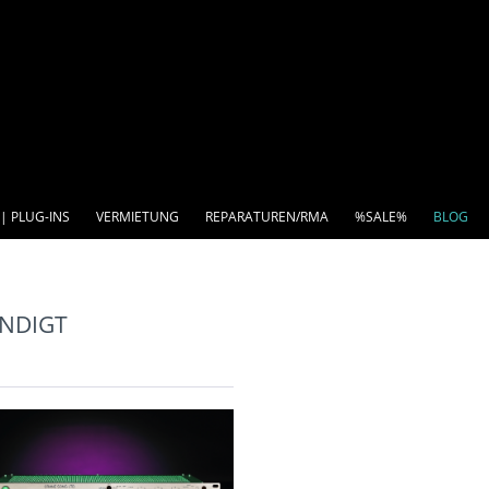
| PLUG-INS
VERMIETUNG
REPARATUREN/RMA
%SALE%
BLOG
NDIGT