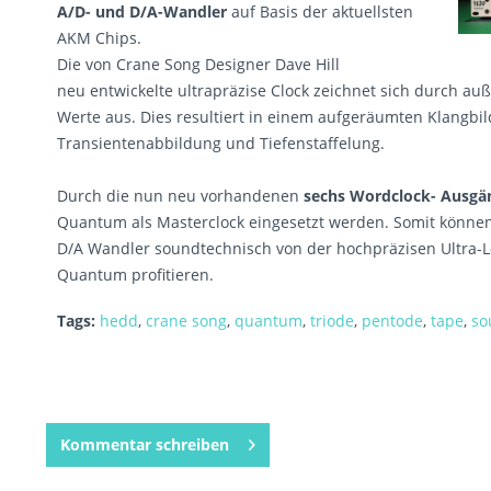
A/D- und D/A-Wandler
auf Basis der aktuellsten
AKM Chips.
Die von Crane Song Designer Dave Hill
neu entwickelte ultrapräzise Clock zeichnet sich durch auße
Werte aus. Dies resultiert in einem aufgeräumten Klangbil
Transientenabbildung und Tiefenstaffelung.
Durch die nun neu vorhandenen
sechs Wordclock- Ausgä
Quantum als Masterclock eingesetzt werden. Somit könne
D/A Wandler soundtechnisch von der hochpräzisen Ultra-L
Quantum profitieren.
Tags:
hedd
,
crane song
,
quantum
,
triode
,
pentode
,
tape
,
so
Kommentar schreiben