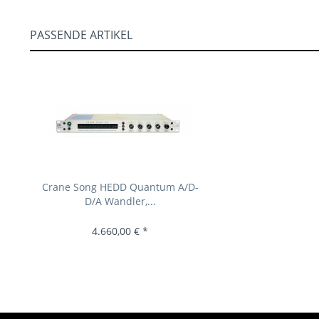
PASSENDE ARTIKEL
Crane Song HEDD Quantum A/D-
D/A Wandler,...
4.660,00 € *