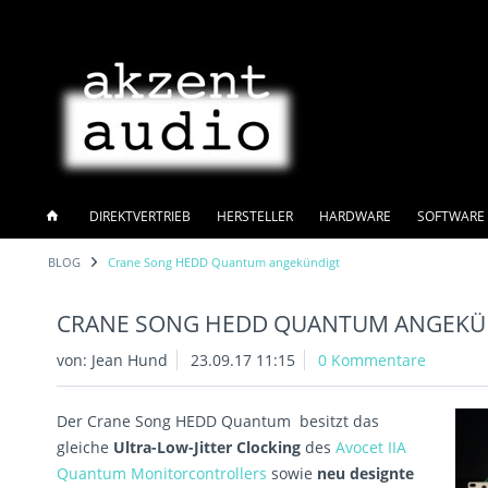
DIREKTVERTRIEB
HERSTELLER
HARDWARE
SOFTWARE 
BLOG
Crane Song HEDD Quantum angekündigt
CRANE SONG HEDD QUANTUM ANGEKÜ
von:
Jean Hund
23.09.17 11:15
0 Kommentare
Der Crane Song HEDD Quantum besitzt das
gleiche
Ultra-Low-Jitter Clocking
des
Avocet IIA
Quantum Monitorcontrollers
sowie
neu designte