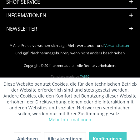
SHOP SERVICE
INFORMATIONEN
NEWSLETTER
* Alle Preise verstehen sich zzgl. Mehrwertsteuer und
Versandkosten
und ggf. Nachnahmegebühren, wenn nicht anders beschrieben
Copyright © 2011 akzent audio - Alle Rechte vorbehalten.
Template made by
TAB10
Diese Website benutzt Cookies, die für den technischen Betrieb
der Website erforderlich sind und stets gesetzt werden.
Andere Cookies, die den Komfort bei Benutzung dieser Website
erhöhen, der Direktwerbung dienen oder die Interaktion mit
anderen Websites und sozialen Netzwerken vereinfachen
sollen, werden nur mit Ihrer Zustimmung gesetzt.
Mehr Informationen
Ablehnen
Alle akzeptieren
Konfigurieren