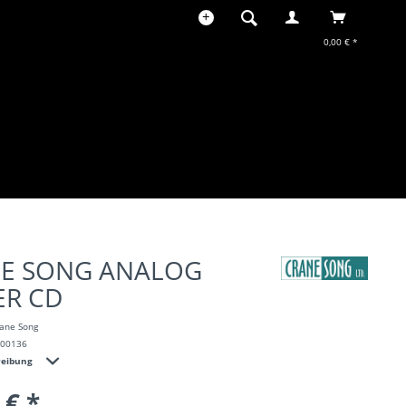
0,00 € *
E SONG ANALOG
ER CD
ane Song
100136
reibung
 € *