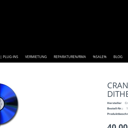
| PLUG-INS
VERMIETUNG
REPARATUREN/RMA
%SALE%
BLOG
CRAN
DITH
Hersteller
Cr
Bestell-Nr.:
Produktbesch
40,00