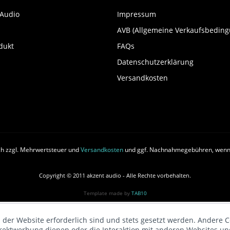
 Audio
Impressum
AVB (Allgemeine Verkaufsbedin
dukt
FAQs
Datenschutzerklärung
Versandkosten
ich zzgl. Mehrwertsteuer und
Versandkosten
und ggf. Nachnahmegebühren, wenn 
Copyright © 2011 akzent audio - Alle Rechte vorbehalten.
Template made by
TAB10
 der Website erforderlich sind und stets gesetzt werden. Andere C
irektwerbung dienen oder die Interaktion mit anderen Websites un