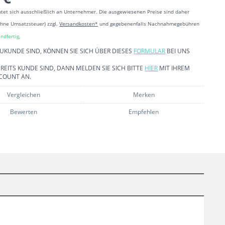
htet sich ausschließlich an Unternehmer. Die ausgewiesenen Preise sind daher
ohne Umsatzsteuer) zzgl.
Versandkosten*
und gegebenenfalls Nachnahmegebühren
ndfertig,
EUKUNDE SIND, KÖNNEN SIE SICH ÜBER DIESES
FORMULAR
BEI UNS
REITS KUNDE SIND, DANN MELDEN SIE SICH BITTE
HIER
MIT IHREM
COUNT AN.
Vergleichen
Merken
Bewerten
Empfehlen