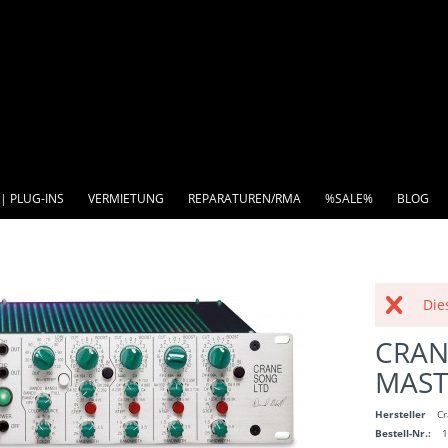
| PLUG-INS
VERMIETUNG
REPARATUREN/RMA
%SALE%
BLOG
Die
CRAN
MAST
Hersteller
Cr
Bestell-Nr.: