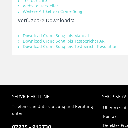
Testberichte
Website Hersteller
Weitere Artikel von Crane Song
Verfügbare Downloads:
Download Crane Song Ibis Manual
Download Crane Song Ibis Testbericht PAR
Download Crane Song Ibis Testbericht Resolution
SERVICE HOTLINE
SHOP SERVI
Telefonische Unterstützung und Beratung
Über Akzent
unter:
Kontakt
Defektes Pro
07225 - 913730