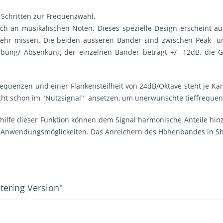
2 Schritten zur Frequenzwahl.
h an musikalischen Noten. Dieses spezielle Design erscheint au
hr missen. Die beiden äusseren Bänder sind zwischen Peak- und 
ebung/ Absenkung der einzelnen Bänder beträgt +/- 12dB, die 
requenzen und einer Flankensteilheit von 24dB/Oktave steht je Kan
t schon im "Nutzsignal" ansetzen, um unerwünschte tieffrequente
 Mithilfe dieser Funktion können dem Signal harmonische Anteile h
e Anwendungsmöglickeiten. Das Anreichern des Höhenbandes in She
tering Version"