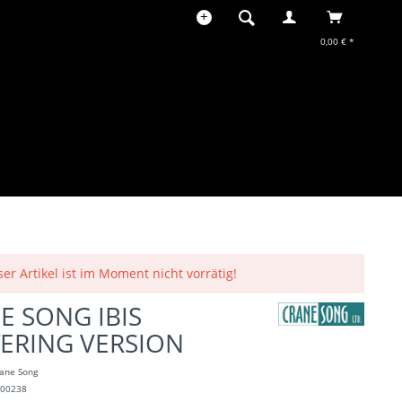
0,00 € *
ser Artikel ist im Moment nicht vorrätig!
E SONG IBIS
ERING VERSION
ane Song
100238